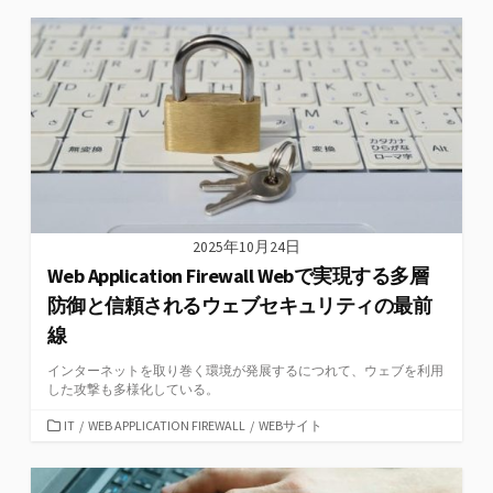
2025年10月24日
Web Application Firewall Webで実現する多層
防御と信頼されるウェブセキュリティの最前
線
インターネットを取り巻く環境が発展するにつれて、ウェブを利用
した攻撃も多様化している。
カ
IT
/
WEB APPLICATION FIREWALL
/
WEBサイト
テ
ゴ
リ