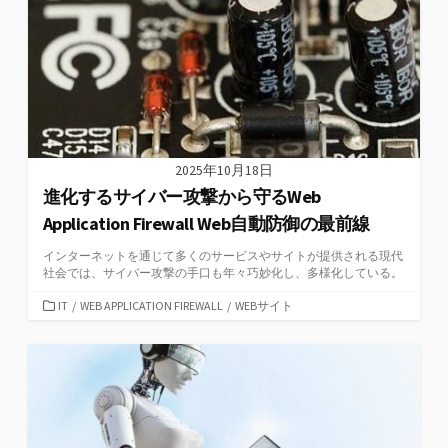
2025年10月18日
進化するサイバー攻撃から守るWeb
Application Firewall Web自動防御の最前線
インターネットを通じて多くのサービスやサイトが提供される現代
社会では、サイバー攻撃の手口も年々巧妙化し、多様化している。
カ
IT
/
WEB APPLICATION FIREWALL
/
WEBサイト
テ
ゴ
リ
ー