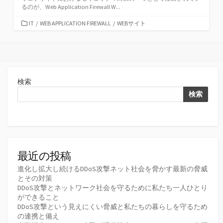
るのが、Web Application Firewall W...
カ
IT
/
WEB APPLICATION FIREWALL
/
WEBサイト
テ
ゴ
リ
ー
検索
検索
最近の投稿
進化し拡大し続けるDDoS攻撃ネット社会を脅かす最新の脅威
とその対策
DDoS攻撃とネットワーク社会を守るために私たち一人ひとり
ができること
DDoS攻撃という見えにくい脅威と私たちの暮らしを守るため
の連携と備え