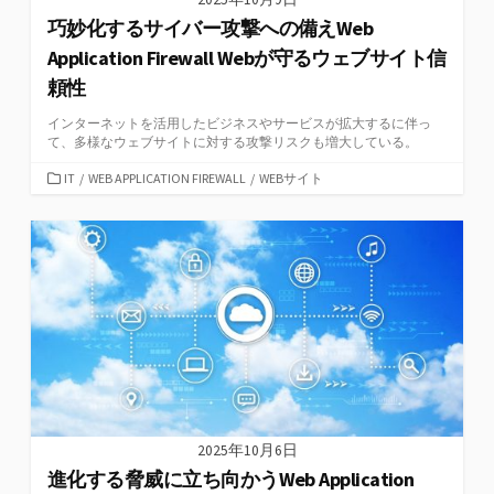
巧妙化するサイバー攻撃への備えWeb
Application Firewall Webが守るウェブサイト信
頼性
インターネットを活用したビジネスやサービスが拡大するに伴っ
て、多様なウェブサイトに対する攻撃リスクも増大している。
カ
IT
/
WEB APPLICATION FIREWALL
/
WEBサイト
テ
ゴ
リ
ー
2025年10月6日
進化する脅威に立ち向かうWeb Application