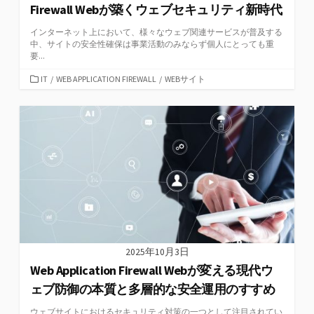
Firewall Webが築くウェブセキュリティ新時代
インターネット上において、様々なウェブ関連サービスが普及する
中、サイトの安全性確保は事業活動のみならず個人にとっても重
要...
カ
IT
/
WEB APPLICATION FIREWALL
/
WEBサイト
テ
ゴ
リ
ー
2025年10月3日
Web Application Firewall Webが変える現代ウ
ェブ防御の本質と多層的な安全運用のすすめ
ウェブサイトにおけるセキュリティ対策の一つとして注目されてい