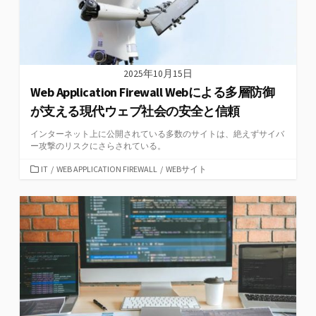
2025年10月15日
Web Application Firewall Webによる多層防御
が支える現代ウェブ社会の安全と信頼
インターネット上に公開されている多数のサイトは、絶えずサイバ
ー攻撃のリスクにさらされている。
カ
IT
/
WEB APPLICATION FIREWALL
/
WEBサイト
テ
ゴ
リ
ー