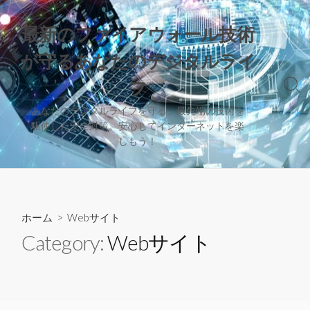
コ
ン
最新のファイアウォール技術
テ
が守るあなたのデジタルライ
ン
ツ
フ
検
へ
索
ス
あなたのデジタルライフを守る、最先端の技術を
切
駆使した安全対策。安心してインターネットを楽
キ
り
しもう！
替
ッ
え
プ
ホーム
> Webサイト
Category:
Webサイト