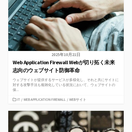
ー
2025年10月21日
Web Application Firewall Webが切り拓く未来
志向のウェブサイト防御革命
ウェブサイトが提供するサービスが多様化し、それと共にサイトに
対する攻撃手法も複雑化している状況において、ウェブサイトの
保...
カ
IT
/
WEB APPLICATION FIREWALL
/
WEBサイト
テ
ゴ
リ
ー