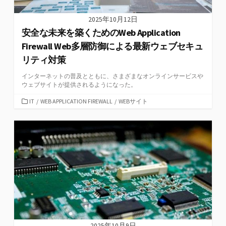
2025年10月12日
安全な未来を築くためのWeb Application
Firewall Web多層防御による最新ウェブセキュ
リティ対策
インターネットの普及とともに、さまざまなオンラインサービスや
ウェブサイトが提供されるようになった。
カ
IT
/
WEB APPLICATION FIREWALL
/
WEBサイト
テ
ゴ
リ
ー
2025年10月9日