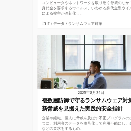
コンピュータやネットワークを取り巻く脅威のなか
身代金を要求するウイルス、いわゆる身代金型ウイ
による被害が深刻化し...
カ
IT
/
データ
/
ランサムウェア対策
テ
ゴ
リ
ー
2025年8月24日
複数層防御で守るランサムウェア対
新脅威を見据えた実践的安全指針
企業や組織、個人に脅威を及ぼす不正プログラムの
つに、利用者のデータを暗号化して利用不能にし、
などの要求をするもの...