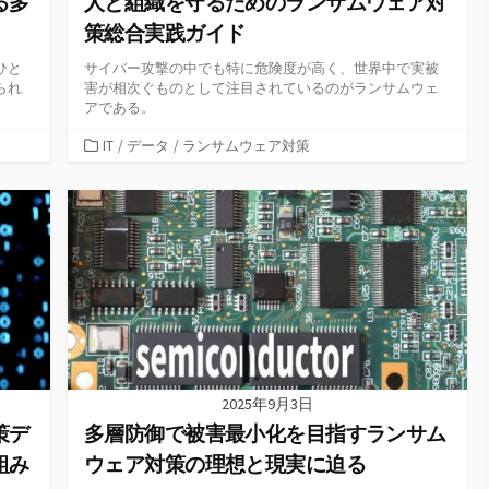
る多
人と組織を守るためのランサムウェア対
策総合実践ガイド
ひと
サイバー攻撃の中でも特に危険度が高く、世界中で実被
られ
害が相次ぐものとして注目されているのがランサムウェ
アである。
カ
IT
/
データ
/
ランサムウェア対策
テ
ゴ
リ
ー
2025年9月3日
策デ
多層防御で被害最小化を目指すランサム
組み
ウェア対策の理想と現実に迫る