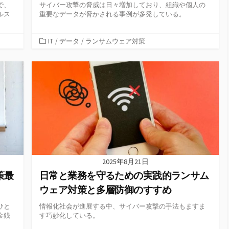
で、
サイバー攻撃の脅威は日々増加しており、組織や個人の
ルス
重要なデータが脅かされる事例が多発している。
カ
IT
/
データ
/
ランサムウェア対策
テ
ゴ
リ
ー
2025年8月21日
策最
日常と業務を守るための実践的ランサム
ウェア対策と多層防御のすすめ
ひと
情報化社会が進展する中、サイバー攻撃の手法もますま
金銭
す巧妙化している。