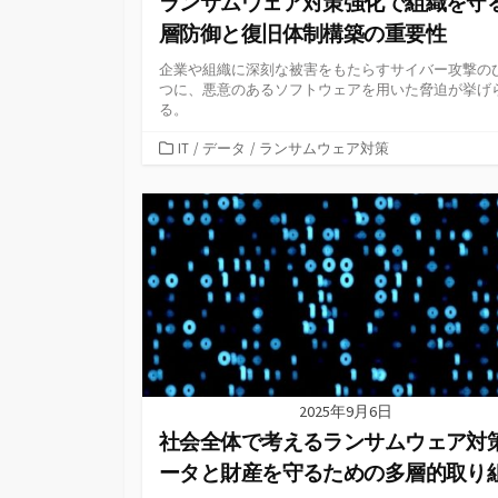
ランサムウェア対策強化で組織を守
層防御と復旧体制構築の重要性
企業や組織に深刻な被害をもたらすサイバー攻撃の
つに、悪意のあるソフトウェアを用いた脅迫が挙げ
る。
カ
IT
/
データ
/
ランサムウェア対策
テ
ゴ
リ
ー
2025年9月6日
社会全体で考えるランサムウェア対
ータと財産を守るための多層的取り