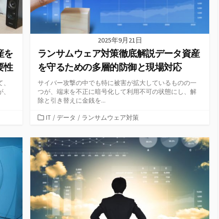
2025年9月21日
産を
ランサムウェア対策徹底解説データ資産
要性
を守るための多層的防御と現場対応
て、
サイバー攻撃の中でも特に被害が拡大しているものの一
が、
つが、端末を不正に暗号化して利用不可の状態にし、解
除と引き替えに金銭を...
カ
IT
/
データ
/
ランサムウェア対策
テ
ゴ
リ
ー