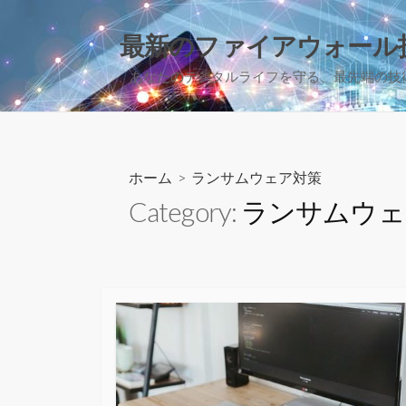
コ
ン
最新のファイアウォール
テ
あなたのデジタルライフを守る、最先端の技
ン
ツ
へ
ス
キ
ホーム
> ランサムウェア対策
ッ
Category:
ランサムウェ
プ