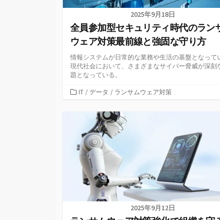
2025年9月18日
全員参加型セキュリティ時代のラン
ウェア対策最前線と強固な守り方
情報システムが日常的な業務や生活の基盤となって
現代社会において、さまざまなサイバー脅威が深刻
題となっている。
カ
IT
/
データ
/
ランサムウェア対策
テ
ゴ
リ
ー
2025年9月12日