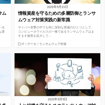
2025年9月15日
サム
情報資産を守るための多層防御とランサ
ムウェア対策実践の新常識
いる
サイバー攻撃の中でも特に深刻な脅威のひとつとして、
な課
コンピュータウイルスの一種であるランサムウェアはま
すます被害を拡大して...
カ
IT
/
データ
/
ランサムウェア対策
テ
ゴ
リ
ー
2025年9月9日