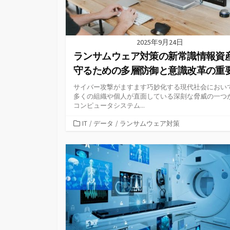
2025年9月24日
ランサムウェア対策の新常識情報資
守るための多層防御と意識改革の重
サイバー攻撃がますます巧妙化する現代社会におい
多くの組織や個人が直面している深刻な脅威の一つ
コンピュータシステム...
カ
IT
/
データ
/
ランサムウェア対策
テ
ゴ
リ
ー