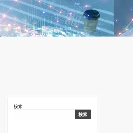
検
索
切
り
替
え
検索
検索