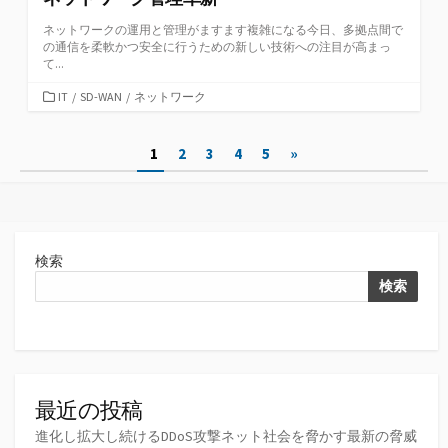
ネットワークの運用と管理がますます複雑になる今日、多拠点間で
の通信を柔軟かつ安全に行うための新しい技術への注目が高まっ
て...
カ
IT
/
SD-WAN
/
ネットワーク
テ
ゴ
投
1
2
3
4
5
»
リ
ー
稿
の
ペ
検索
ー
検索
ジ
送
り
最近の投稿
進化し拡大し続けるDDoS攻撃ネット社会を脅かす最新の脅威