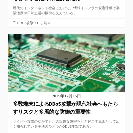
現代のインターネット社会において、情報インフラの安定稼働は事
業活動や日常生活の根幹を支えている。
カ
DDOS攻撃
/
IT
/
端末
テ
ゴ
リ
ー
2025年12月15日
多数端末によるDDoS攻撃が現代社会へもたら
すリスクと多層的な防御の重要性
サイバー攻撃のなかでも、大規模な障害を引き起こす原因として広
く知られている手法のひとつがDDoS攻撃である。