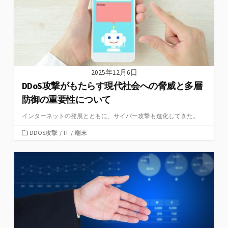
2025年12月6日
DDoS攻撃がもたらす現代社会への脅威と多層
防御の重要性について
インターネットの発展とともに、サイバー攻撃も進化してきた。
カ
DDOS攻撃
/
IT
/
端末
テ
ゴ
リ
ー