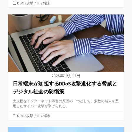
カ
DDOS攻撃
/
IT
/
端末
テ
ゴ
リ
ー
2025年12月12日
日常端末が加担するDDoS攻撃進化する脅威と
デジタル社会の防衛策
大規模なインターネット障害の原因の一つとして、多数の端末を悪
用したサイバー攻撃が挙げられる。
カ
DDOS攻撃
/
IT
/
端末
テ
ゴ