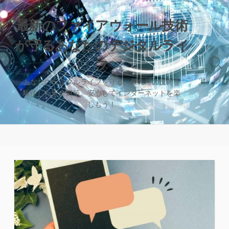
コ
ン
最新のファイアウォール技術
テ
が守るあなたのデジタルライ
ン
ツ
フ
検
へ
索
ス
あなたのデジタルライフを守る、最先端の技術を
切
駆使した安全対策。安心してインターネットを楽
キ
り
しもう！
替
ッ
え
プ