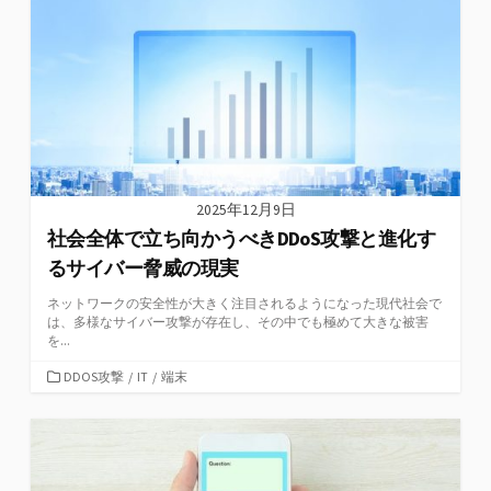
リ
ー
2025年12月9日
社会全体で立ち向かうべきDDoS攻撃と進化す
るサイバー脅威の現実
ネットワークの安全性が大きく注目されるようになった現代社会で
は、多様なサイバー攻撃が存在し、その中でも極めて大きな被害
を...
カ
DDOS攻撃
/
IT
/
端末
テ
ゴ
リ
ー