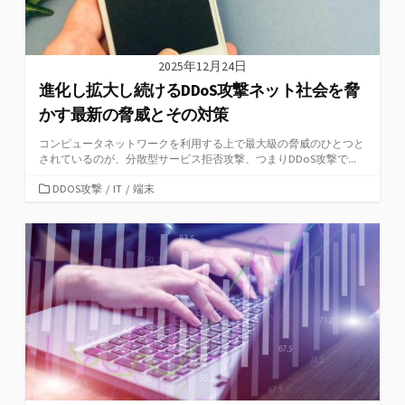
2025年12月24日
進化し拡大し続けるDDoS攻撃ネット社会を脅
かす最新の脅威とその対策
コンピュータネットワークを利用する上で最大級の脅威のひとつと
されているのが、分散型サービス拒否攻撃、つまりDDoS攻撃で...
カ
DDOS攻撃
/
IT
/
端末
テ
ゴ
リ
ー