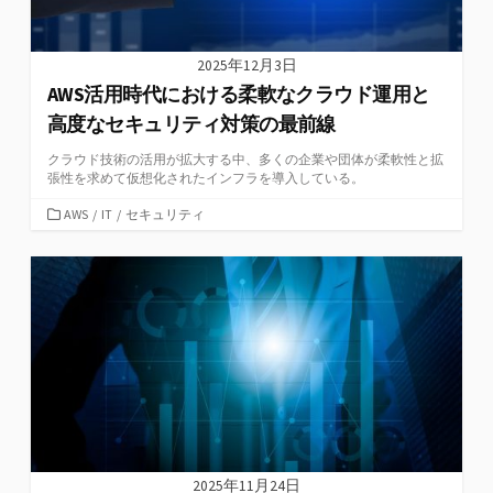
2025年12月3日
AWS活用時代における柔軟なクラウド運用と
高度なセキュリティ対策の最前線
クラウド技術の活用が拡大する中、多くの企業や団体が柔軟性と拡
張性を求めて仮想化されたインフラを導入している。
カ
AWS
/
IT
/
セキュリティ
テ
ゴ
リ
ー
2025年11月24日