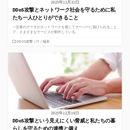
2025年12月21日
DDoS攻撃とネットワーク社会を守るために私
たち一人ひとりができること
一定量のデータがネットワークを通じてサーバーに届けられること
で、さまざまなサービスが動作している。
カ
DDOS攻撃
/
IT
/
端末
テ
ゴ
リ
ー
2025年12月18日
DDoS攻撃という見えにくい脅威と私たちの暮
らしを守るための連携と備え