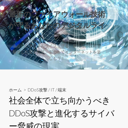
コ
ン
最新のファイアウォール技術
テ
が守るあなたのデジタルライ
ン
ツ
フ
検
へ
索
ス
あなたのデジタルライフを守る、最先端の技術を
切
駆使した安全対策。安心してインターネットを楽
キ
り
しもう！
替
ッ
え
プ
ホーム
>
DDoS攻撃
/
IT
/
端末
社会全体で立ち向かうべき
DDoS攻撃と進化するサイバ
ー脅威の現実