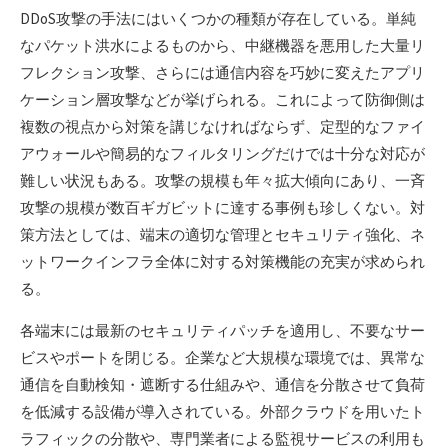
DDoS攻撃の手法にはいくつかの種類が存在している。単純
なパケット洪水によるものから、中継機器を悪用した大量リ
フレクション攻撃、さらには通信内容を巧妙に変えたアプリ
ケーション層攻撃などが挙げられる。これによって防御側は
複数の視点から対策を講じなければならず、定型的なファイ
アウォールや簡易的なフィルタリングだけでは十分な対応が
難しい状況もある。攻撃の規模も年々拡大傾向にあり、一斉
攻撃の規模が数百ギガビットに達する事例も珍しくない。対
策方法としては、端末の適切な管理とセキュリティ強化、ネ
ットワークインフラ全体に対する対策機能の充実が求められ
る。
各端末には最新のセキュリティパッチを適用し、不要なサー
ビスやポートを閉じる。企業など大規模な環境では、異常な
通信を自動検知・遮断する仕組みや、通信を分散させて負荷
を低減する設備が導入されている。外部クラウドを用いたト
ラフィックの分散や、専門業者による監視サービスの利用も