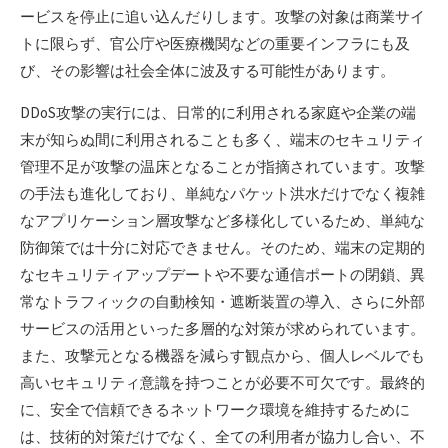
ービスを停止に追い込んだりします。攻撃の対象は商業サイ
トに限らず、官公庁や医療機関などの重要インフラにも及
び、その影響は社会全体に波及する可能性があります。
DDoS攻撃の実行には、日常的に利用される家庭や企業の端
末が知らぬ間に利用されることも多く、端末のセキュリティ
管理不足が攻撃の温床となることが指摘されています。攻撃
の手法も進化しており、単純なパケット洪水だけでなく複雑
なアプリケーション層攻撃など多様化しているため、単純な
防御策では十分に対応できません。そのため、端末の定期的
なセキュリティアップデートや不要な通信ポートの閉鎖、異
常なトラフィックの自動検知・遮断装置の導入、さらに外部
サービスの活用といった多層的な対策が求められています。
また、攻撃元となる機器を減らす観点から、個人レベルでも
高いセキュリティ意識を持つことが必要不可欠です。最終的
に、安全で信頼できるネットワーク環境を維持するために
は、技術的対策だけでなく、全ての利用者が協力し合い、不