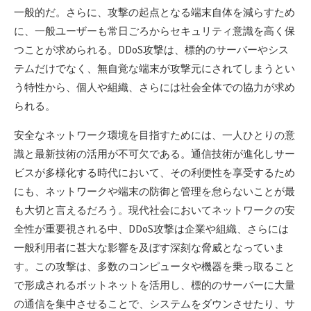
一般的だ。さらに、攻撃の起点となる端末自体を減らすため
に、一般ユーザーも常日ごろからセキュリティ意識を高く保
つことが求められる。DDoS攻撃は、標的のサーバーやシス
テムだけでなく、無自覚な端末が攻撃元にされてしまうとい
う特性から、個人や組織、さらには社会全体での協力が求め
られる。
安全なネットワーク環境を目指すためには、一人ひとりの意
識と最新技術の活用が不可欠である。通信技術が進化しサー
ビスが多様化する時代において、その利便性を享受するため
にも、ネットワークや端末の防御と管理を怠らないことが最
も大切と言えるだろう。現代社会においてネットワークの安
全性が重要視される中、DDoS攻撃は企業や組織、さらには
一般利用者に甚大な影響を及ぼす深刻な脅威となっていま
す。この攻撃は、多数のコンピュータや機器を乗っ取ること
で形成されるボットネットを活用し、標的のサーバーに大量
の通信を集中させることで、システムをダウンさせたり、サ