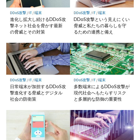
DDoS攻撃
/
IT
/
端末
DDoS攻撃
/
IT
/
端末
進化し拡大し続けるDDoS攻
DDoS攻撃という見えにくい
撃ネット社会を脅かす最新
脅威と私たちの暮らしを守
の脅威とその対策
るための連携と備え
DDoS攻撃
/
IT
/
端末
DDoS攻撃
/
IT
/
端末
日常端末が加担するDDoS攻
多数端末によるDDoS攻撃が
撃進化する脅威とデジタル
現代社会へもたらすリスク
社会の防衛策
と多層的な防御の重要性