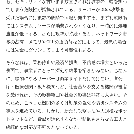
も、セキュリティが甘いまま放置されれば攻撃の一端を担っ
てしまう危険性が指摘されている。サーバーがDDoS攻撃を
受けた場合には複数の段階で問題が発生する。まず初動段階
ではシステムリソースが消費されやすくなり、一時的に処理
速度が低下する。さらに攻撃が持続すると、ネットワーク帯
域の占有、メモリやCPUの過負荷などによって、最悪の場合
には完全にダウンしてしまう可能性もある。
そうなれば、業務停止や経済的損失、不信感の増大といった
側面で、事業者にとって深刻な結果を招きかねない。ちなみ
に、標的になるサーバーは商業サイトだけではない。官公
庁・医療機関・教育機関など、社会基盤を支える機関が被害
を受ければ、その影響範囲や社会的影響は非常に大きい。そ
のため、こうした機関の多くは対策の強化や防御システムの
導入を進めている。しかし、新たな攻撃手法や大規模なボッ
トネットなど、脅威が進化するなかで防御もさらなる工夫と
継続的な対応が不可欠となっている。