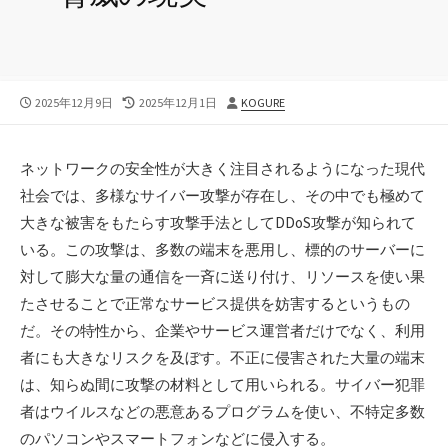
公
最
投
2025年12月9日
2025年12月1日
KOGURE
開
終
稿
日
更
者
新
ネットワークの安全性が大きく注目されるようになった現代
日
社会では、多様なサイバー攻撃が存在し、その中でも極めて
大きな被害をもたらす攻撃手法としてDDoS攻撃が知られて
いる。
この攻撃は、多数の端末を悪用し、標的のサーバーに
対して膨大な量の通信を一斉に送り付け、リソースを使い果
たさせることで正常なサービス提供を妨害するというもの
だ。その特性から、企業やサービス運営者だけでなく、利用
者にも大きなリスクを及ぼす。不正に侵害された大量の端末
は、知らぬ間に攻撃の材料として用いられる。サイバー犯罪
者はウイルスなどの悪意あるプログラムを使い、不特定多数
のパソコンやスマートフォンなどに侵入する。