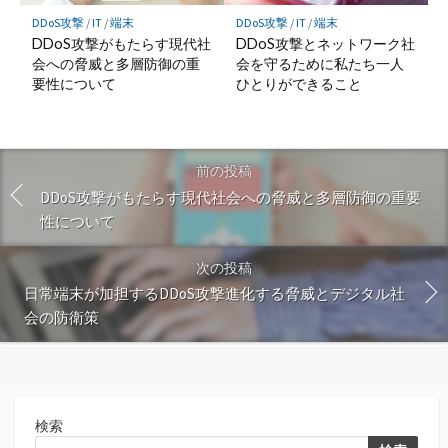
DDoS攻撃
/
IT
/
端末
DDoS攻撃
/
IT
/
端末
DDoS攻撃がもたらす現代社
DDoS攻撃とネットワーク社
会への脅威と多層防御の重
会を守るために私たち一人
要性について
ひとりができること
前の投稿
DDoS攻撃がもたらす現代社会への脅威と多層防御の重要
性について
次の投稿
日常端末が加担するDDoS攻撃進化する脅威とデジタル社
会の防衛策
検索