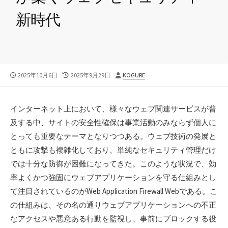
新時代
公
最
投
2025年10月6日
2025年9月29日
KOGURE
開
終
稿
日
更
者
新
インターネット上において、様々なウェブ関連サービスが普
日
及する中、サイトの安全性確保は事業活動のみならず個人に
とっても重要なテーマとなりつつある。
ウェブ技術の発展と
ともに攻撃も複雑化しており、単純なセキュリティ管理だけ
では十分な防御が困難になってきた。このような状況で、効
率よくかつ強固にウェブアプリケーションを守る仕組みとし
て注目されているのがWeb Application Firewall Webである。こ
の仕組みは、その名の通りウェブアプリケーションへの不正
なアクセスや悪意ある行動を監視し、事前にブロックする役