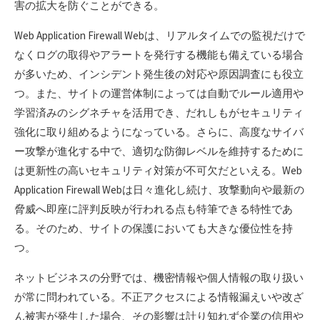
害の拡大を防ぐことができる。
Web Application Firewall Webは、リアルタイムでの監視だけで
なくログの取得やアラートを発行する機能も備えている場合
が多いため、インシデント発生後の対応や原因調査にも役立
つ。また、サイトの運営体制によっては自動でルール適用や
学習済みのシグネチャを活用でき、だれしもがセキュリティ
強化に取り組めるようになっている。さらに、高度なサイバ
ー攻撃が進化する中で、適切な防御レベルを維持するために
は更新性の高いセキュリティ対策が不可欠だといえる。Web
Application Firewall Webは日々進化し続け、攻撃動向や最新の
脅威へ即座に評判反映が行われる点も特筆できる特性であ
る。そのため、サイトの保護においても大きな優位性を持
つ。
ネットビジネスの分野では、機密情報や個人情報の取り扱い
が常に問われている。不正アクセスによる情報漏えいや改ざ
ん被害が発生した場合、その影響は計り知れず企業の信用や