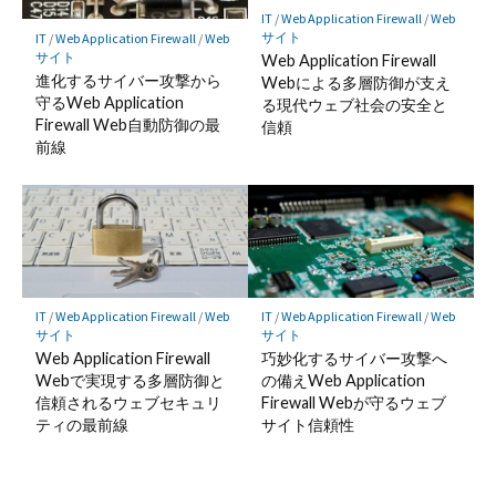
IT
/
Web Application Firewall
/
Web
サイト
IT
/
Web Application Firewall
/
Web
サイト
Web Application Firewall
進化するサイバー攻撃から
Webによる多層防御が支え
守るWeb Application
る現代ウェブ社会の安全と
Firewall Web自動防御の最
信頼
前線
IT
/
Web Application Firewall
/
Web
IT
/
Web Application Firewall
/
Web
サイト
サイト
Web Application Firewall
巧妙化するサイバー攻撃へ
Webで実現する多層防御と
の備えWeb Application
信頼されるウェブセキュリ
Firewall Webが守るウェブ
ティの最前線
サイト信頼性