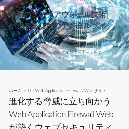
コ
ン
最新のファイアウォール技術
テ
が守るあなたのデジタルライ
ン
ツ
フ
検
へ
索
ス
あなたのデジタルライフを守る、最先端の技術を
切
駆使した安全対策。安心してインターネットを楽
キ
り
しもう！
替
ッ
え
プ
ホーム
>
IT
/
Web Application Firewall
/
Webサイト
進化する脅威に立ち向かう
Web Application Firewall Web
が築くウェブセキュリティ