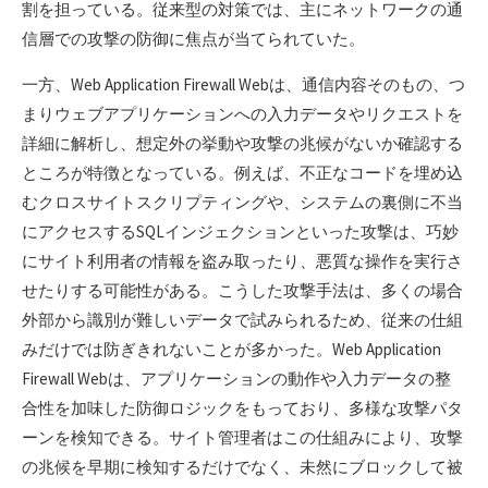
割を担っている。従来型の対策では、主にネットワークの通
信層での攻撃の防御に焦点が当てられていた。
一方、Web Application Firewall Webは、通信内容そのもの、つ
まりウェブアプリケーションへの入力データやリクエストを
詳細に解析し、想定外の挙動や攻撃の兆候がないか確認する
ところが特徴となっている。例えば、不正なコードを埋め込
むクロスサイトスクリプティングや、システムの裏側に不当
にアクセスするSQLインジェクションといった攻撃は、巧妙
にサイト利用者の情報を盗み取ったり、悪質な操作を実行さ
せたりする可能性がある。こうした攻撃手法は、多くの場合
外部から識別が難しいデータで試みられるため、従来の仕組
みだけでは防ぎきれないことが多かった。Web Application
Firewall Webは、アプリケーションの動作や入力データの整
合性を加味した防御ロジックをもっており、多様な攻撃パタ
ーンを検知できる。サイト管理者はこの仕組みにより、攻撃
の兆候を早期に検知するだけでなく、未然にブロックして被