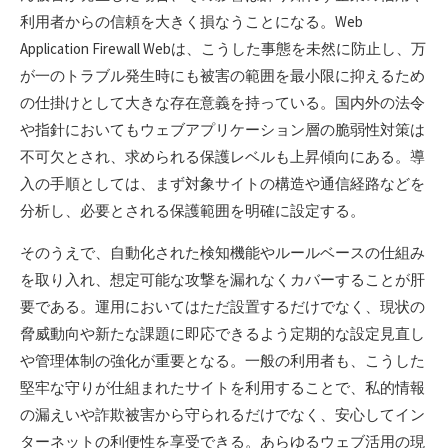
利用者からの信頼を大きく損なうことになる。Web
Application Firewall Webは、こうした事態を未然に防止し、万
が一のトラブル発生時にも被害の範囲を最小限に抑えるため
の仕掛けとして大きな存在意義を持っている。国内外の法令
や指針においてもウェブアプリケーション層の脆弱性対策は
不可欠とされ、求められる保護レベルも上昇傾向にある。導
入の手順としては、まず対象サイトの構造や通信経路などを
分析し、必要とされる保護範囲を明確に設定する。
そのうえで、自動化された検知機能やルールベースの仕組み
を取り入れ、想定可能な攻撃を漏れなくカバーすることが肝
要である。運用においてはただ設置するだけでなく、現状の
脅威動向や新たな課題に即応できるよう定期的な設定見直し
や管理体制の強化が重要となる。一般の利用者も、こうした
堅牢な守りが仕組まれたサイトを利用することで、私的情報
の漏えいや詐欺被害から守られるだけでなく、安心してイン
ターネットの利便性を享受できる。あらゆるウェブ活用の現