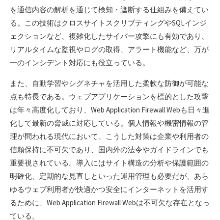
を通信内容の解析を通じて検知・遮断する仕組みを備えてい
る。この技術はクロスサイトスクリプティングやSQLインジ
ェクションなど、複雑化したサイバー攻撃にも有効であり、
リアルタイムな監視やログの取得、アラート機能など、万が
一のインシデント対応にも役立っている。
また、自動学習やシグネチャを活用した柔軟な防御が可能な
点も特長である。ウェブアプリケーションを標的とした攻撃
は年々高度化しており、Web Application Firewall Webも日々進
化して最新の脅威に対応している。個人情報や機密情報の管
理が問われる現代において、こうした対策は企業や利用者の
信頼保持に不可欠であり、国内外の法令やガイドラインでも
重要視されている。導入にはサイト構造の分析や保護範囲の
明確化、定期的な見直しといった運用管理も必要だが、あら
ゆるウェブ利用者が快適かつ安全にインターネットを活用す
るために、Web Application Firewall Webは不可欠な存在となっ
ている。