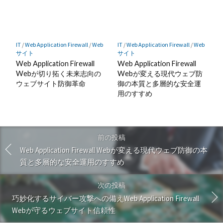
IT
/
Web Application Firewall
/
Web
IT
/
Web Application Firewall
/
Web
サイト
サイト
Web Application Firewall
Web Application Firewall
Webが切り拓く未来志向の
Webが変える現代ウェブ防
ウェブサイト防御革命
御の本質と多層的な安全運
用のすすめ
前の投稿
Web Application Firewall Webが変える現代ウェブ防御の本
質と多層的な安全運用のすすめ
次の投稿
巧妙化するサイバー攻撃への備えWeb Application Firewall
Webが守るウェブサイト信頼性