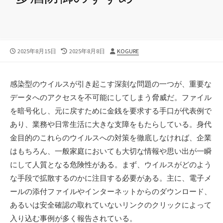
公
最
投
2025年8月15日
2025年8月8日
KOGURE
開
終
稿
日
更
者
新
感染型のウイルスが引き起こす深刻な問題の一つが、重要な
日
データへのアクセスを不可能にしてしまう脅威だ。
ファイル
を暗号化し、元に戻すために金銭を要求する手口が代表例で
あり、業務や日常生活に大きな支障をもたらしている。身代
金目的のこれらのウイルスへの対策を徹底しなければ、企業
はもちろん、一般家庭においても大切な情報や思い出が一瞬
にして人質となる危険性がある。まず、ウイルスがどのよう
な手段で拡散するのかに注目する必要がある。主に、電子メ
ールの添付ファイルやインターネットからのダウンロード、
あるいは安全確認の取れていないリンクのクリックによって
入り込む事例が多く報告されている。