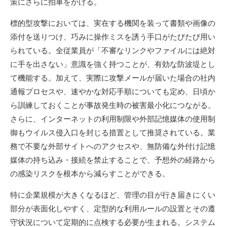
策にさらに拍車をかける。
標的型攻撃においては、実在する機関を装って書類や画像の
添付を送りつけ、巧みに操作ミスを誘う手口がたびたび用い
られている。全従業員が「不審なリンクやファイルには絶対
に手を出さない」意識を強く持つことが、有効な防波堤とし
て機能する。加えて、実際に攻撃メールが届いた場合の社内
通報プロセスや、速やかな対応手順についても定め、日頃か
ら訓練しておくことが事故発生時の被害最小化につながる。
さらに、インターネットの利用制限や外部記憶媒体の使用制
御もウイルス侵入口を封じる措置として推奨されている。業
務で不要な外部サイトへのアクセスや、無防備な外付け記憶
媒体の持ち込み・接続を禁止することで、予想外の経路から
の感染リスクを根本から減らすことができる。
特に企業規模が大きくなるほど、管理の目が行き届きにくい
部分が表面化しやすく、定型的な利用ルールの設置とその遵
守状況について定期的に点検する必要が生まれる。システム