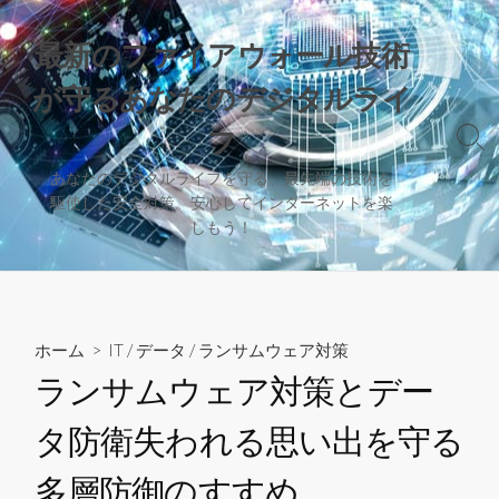
コ
ン
最新のファイアウォール技術
テ
が守るあなたのデジタルライ
ン
ツ
フ
検
へ
索
ス
あなたのデジタルライフを守る、最先端の技術を
切
駆使した安全対策。安心してインターネットを楽
キ
り
しもう！
替
ッ
え
プ
ホーム
>
IT
/
データ
/
ランサムウェア対策
ランサムウェア対策とデー
タ防衛失われる思い出を守る
多層防御のすすめ