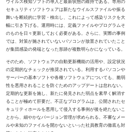
ウイルス検知ソフトの導入と最新状態の維持である。専用の
セキュリティソフトウェアは新たなウイルスファイルや振る
舞いを断続的に学習・検出し、これによって感染リスクを大
幅に引き下げる。運用時には、定義ファイルやプログラムそ
のものを日々更新しておく必要がある。さらに、実際の事例
では、対策が施されていないパソコンが放置されていたこと
が集団感染の発端となった形跡が複数明らかになっている。
そのため、ソフトウェアの自動更新機能の活用や、設定状況
の定期的なチェックが推奨されている。利用するパソコンや
サーバーの基本ソフトや各種ソフトウェアについても、脆弱
性を悪用されることを防ぐためのアップデートは怠れない。
定期的な更新を施し、新たに発見された弱点を素早く解消す
ることが極めて肝要だ。不正なプログラムは、公開されたセ
キュリティホールを悪用して侵入する事例が後を絶たないこ
とから、細やかなバージョン管理が求められる。不審なメー
ルや未知のファイルを開かないといった社員教育の徹底も対