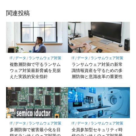
関連投稿
IT
/
データ
/
ランサムウェア対策
IT
/
データ
/
ランサムウェア対策
複数層防御で守るランサム
ランサムウェア対策の新常
ウェア対策最新脅威を見据
識情報資産を守るための多
えた実践的安全指針
層防御と意識改革の重要性
IT
/
データ
/
ランサムウェア対策
IT
/
データ
/
ランサムウェア対策
多層防御で被害最小化を目
全員参加型セキュリティ時
指すランサムウェア対策の
代のランサムウェア対策最