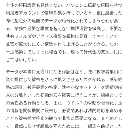
全体の権限設定も見逃せない。パソコンに広範な権限を持つ
利用者アカウントで常時作業を行っていると、仮に感染した
際に想定外の範囲でデータが暗号化されてしまう恐れがあ
る。業務で必要な限度を超えない権限運営を徹底し、不要な
共有フォルダやアクセス権限を厳格に見直しておくことで、
被害が拡大しにくい構造を作り上げることができる。なお、
一度感染してしまった場合でも、焦って身代金の支払いに応
じてはいけない。
データが本当に元通りになる保証はなく、逆に攻撃者集団に
資金提供して被害をさらに拡大させるリスクが残る。感染経
路の調査、被害範囲の特定、速やかなネットワーク遮断や端
末の分離といった初動対応を確実に行うことが、組織として
の責任ある行動となる。また、ウイルスの挙動や暗号化手法
の情報を関係機関に報告し、必要であれば法的対応を進める
ことも被害拡大抑止の観点で非常に重要になる。まとめとし
て、脅威に屈せず組織を守るためには、「感染を前提とした