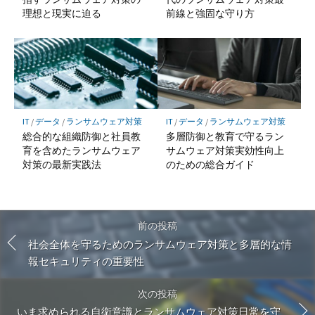
理想と現実に迫る
前線と強固な守り方
IT
/
データ
/
ランサムウェア対策
IT
/
データ
/
ランサムウェア対策
総合的な組織防御と社員教
多層防御と教育で守るラン
育を含めたランサムウェア
サムウェア対策実効性向上
対策の最新実践法
のための総合ガイド
前の投稿
社会全体を守るためのランサムウェア対策と多層的な情
報セキュリティの重要性
次の投稿
いま求められる自衛意識とランサムウェア対策日常を守